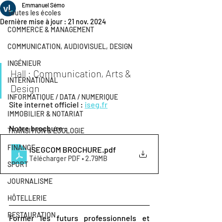
Emmanuel Sémo
Toutes les écoles
Dernière mise à jour :
21 nov. 2024
COMMERCE & MANAGEMENT
COMMUNICATION, AUDIOVISUEL, DESIGN
INGÉNIEUR
Hall : 
Communication, Arts & 
INTERNATIONAL
Design
INFORMATIQUE / DATA / NUMERIQUE
Site internet officiel : 
iseg.fr
IMMOBILIER & NOTARIAT
Notre brochure :
TRANSITION & ÉCOLOGIE
FINANCE
ISEGCOM BROCHURE
.pdf
Télécharger PDF • 2.79MB
SPORT
JOURNALISME
HÔTELLERIE
RESTAURATION
Former les futurs professionnels et 