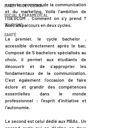
experts reconnus de la communication 
LUXE / MODE / DESIGN
et du marketing. Voilà l’ambition de 
SOCIAL & PARAMÉDICAL
l’ISEGCOM . Comment on s’y prend ? 
Avec un parcours en deux cycles.  
TOURISME
SANTÉ
Le premier, le cycle bachelor , 
accessible directement après le bac. 
Composé de 5 bachelors spécialisés au 
choix, il permet aux étudiants de 
découvrir et de s’approprier les 
fondamentaux de la communication. 
C’est également l’occasion de faire 
éclore et grandir des compétences 
essentielles dans le monde 
professionnel : l’esprit d’initiative et 
l’autonomie.  
Le second est celui dédié aux MBAs . Un 
second cycle qui se décline en deux 