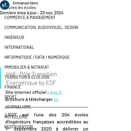
Emmanuel Sémo
Toutes les écoles
Dernière mise à jour :
20 nov. 2024
COMMERCE & MANAGEMENT
COMMUNICATION, AUDIOVISUEL, DESIGN
INGÉNIEUR
INTERNATIONAL
INFORMATIQUE / DATA / NUMERIQUE
IMMOBILIER & NOTARIAT
Hall : 
Pôle Transition 
TRANSITION & ÉCOLOGIE
Énergétique by EDF
FINANCE
Site internet officiel : 
ece.fr
SPORT
Brochure à télécharger 
ici
JOURNALISME
L’ECE est l'une des 204 écoles 
HÔTELLERIE
d'ingénieurs françaises accréditées au 
RESTAURATION
1ᵉʳ septembre 2020 à délivrer un 