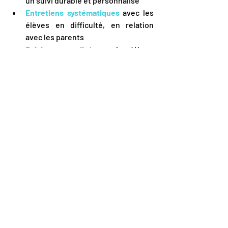
un suivi durable et personnalisé
Entretiens systématiques
 avec les 
élèves en difficulté, en relation 
avec les parents
Suivi personnalisé
 pour les élèves 
en difficulté par le professeur 
référent
Proximité et disponibilité
 des 
enseignants permanents, soutien 
personnalisé plus poussé à la 
demande des élèves, conseils dans 
les choix de cursus et de projet 
professionnel
Coaching par des professionnels 
en méthodologie de travail
pour 
tous les élèves en première année 
du cycle prépa
Tutorat :
 cours donnés à la 
demande par des élèves des 