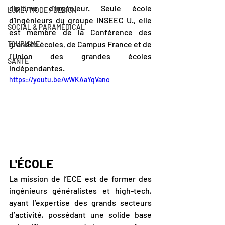
diplôme d'ingénieur. Seule école 
LUXE / MODE / DESIGN
d'ingénieurs du groupe INSEEC U., elle 
SOCIAL & PARAMÉDICAL
est membre de la Conférence des 
grandes écoles, de Campus France et de 
TOURISME
l'Union des grandes écoles 
SANTÉ
indépendantes.
https://youtu.be/wWKAaYqVano
L'ÉCOLE
La mission de l’ECE est de former des 
ingénieurs généralistes et high-tech, 
ayant l’expertise des grands secteurs 
d’activité, possédant une solide base 