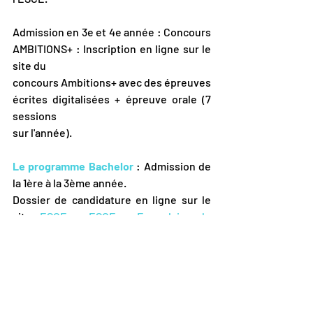
Admission en 3e et 4e année : Concours 
AMBITIONS+ : Inscription en ligne sur le 
site du
concours Ambitions+ avec des épreuves 
écrites digitalisées + épreuve orale (7 
sessions
sur l'année).
Le programme Bachelor 
: Admission de 
la 1ère à la 3ème année.
Dossier de candidature en ligne sur le 
site 
ESCE : ESCE - Formulaire de 
candidature (omneseducation.com)
 *
Dossier et entretien de motivation.
Programme MSc 
: candidature en ligne 
sur Master of Science
 ( MSC) - 