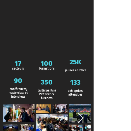
25K
17
100
secteurs
formations
jeunes en 2023
90
350
133
co
nférences
,
participants à
entreprises
m
aste
rclass et
l'afterwork
attendues
interviews
business