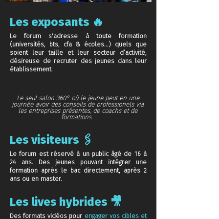
Les exposants 🔥
Le forum s'adresse à toute
formation
(universités, bts, cfa & écoles...) quels que
soient leur taille et leur secteur d’activité,
désireuse de recruter des jeunes dans leur
établissement.
Le seul salon 360° où le jeune peut en une
journée avoir des conseils de professionels via
les entreprises présentes, de coachs et de
formations...
Les visiteurs 🖇
Le forum est réservé à un public âgé de 16 à
24 ans. Des jeunes pouvant intégrer une
formation après le bac directement, après 2
ans ou en master.
Les lives hybrides 🎥
Des formats vidéos pour
engager vos
cibles et