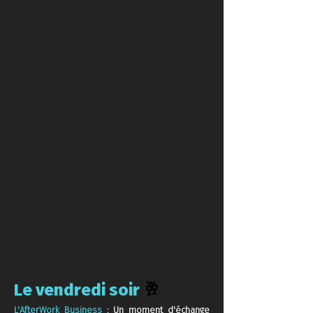
🥂
Le vendredi soir
L'AfterWork Business
: Un moment d'échange